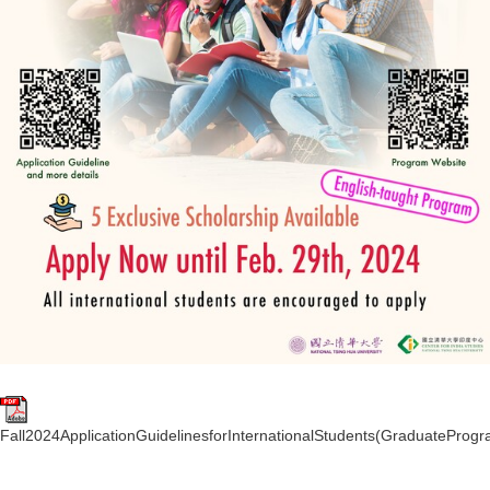
Fall2024ApplicationGuidelinesforInternationalStudents(GraduateProgr